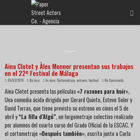
Aina Clotet y Àlex Monner presentan sus trabajos
en el 22º Festival de Málaga
05/03/2019
By
taru
In
cine
,
Cortometraje
,
estreno
,
festival
No Comments
Aina Clotet presenta las películas
«7 razones para huir»
,
Una comedia ácida dirigida por Gerard Quinto, Esteve Soler y
David Torras, que tiene previsto su estreno en cines el 5 de
abril y
“La filla d’Algú”
, un largometraje colectivo realizado
por alumnos del cuarto curso del Grado Oficial de la ESCAC. Y
el cortometraje
«Después también»
, escrito junto a Carla